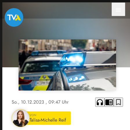
menu
headphones
chrome_reader_mode
bookmark_border
So., 10.12.2023
, 09:47 Uhr
VON
Talisa-Michelle Reif