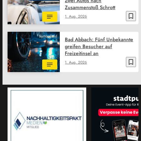
Zwei Autos nach
Zusammenstoß Schrott
bookmark_border
1. Aug. 2026
Symbolbild
Bad Abbach: Fünf Unbekannte
greifen Besucher auf
Freizeitinsel an
bookmark_border
1. Aug. 2026