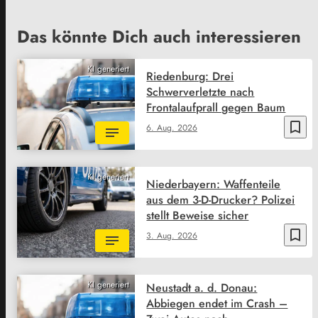
Das könnte Dich auch interessieren
KI generiert
Riedenburg: Drei
Schwerverletzte nach
Frontalaufprall gegen Baum
bookmark_border
6. Aug. 2026
KI generiert
Niederbayern: Waffenteile
aus dem 3-D-Drucker? Polizei
stellt Beweise sicher
bookmark_border
3. Aug. 2026
KI generiert
Neustadt a. d. Donau:
Abbiegen endet im Crash –