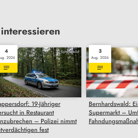
interessieren
4
3
Symbolbild
ug. 2026
Aug. 2026
appersdorf: 19-Jähriger
Bernhardswald: Ei
ersucht in Restaurant
Supermarkt – Um
inzubrechen – Polizei nimmt
Fahndungsmaßna
atverdächtigen fest