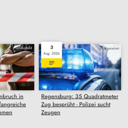
3
Symbolbild
KI generiert
Aug. 2026
nbruch in
Regensburg: 35 Quadratmeter
fangreiche
Zug besprüht - Polizei sucht
hmen
Zeugen