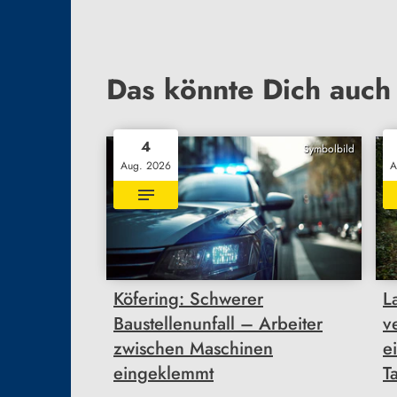
Das könnte Dich auch 
4
Symbolbild
Aug. 2026
A
Köfering: Schwerer
L
Baustellenunfall – Arbeiter
v
zwischen Maschinen
e
eingeklemmt
T