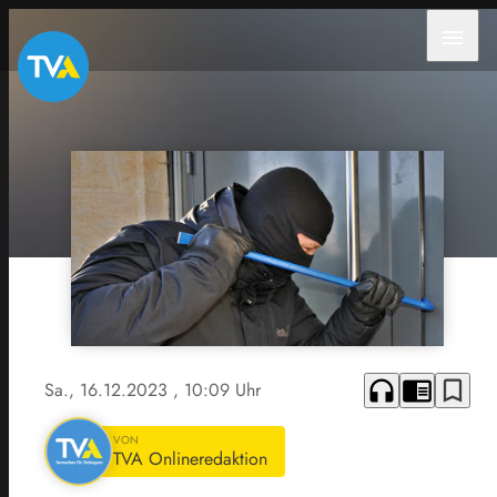
menu
headphones
chrome_reader_mode
bookmark_border
Sa., 16.12.2023
, 10:09 Uhr
VON
TVA Onlineredaktion