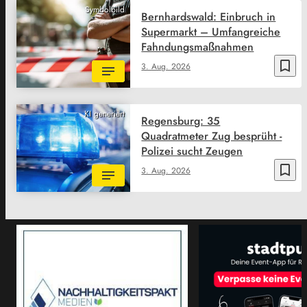
Symbolbild
Bernhardswald: Einbruch in
Supermarkt – Umfangreiche
Fahndungsmaßnahmen
bookmark_border
3. Aug. 2026
KI generiert
Regensburg: 35
Quadratmeter Zug besprüht -
Polizei sucht Zeugen
bookmark_border
3. Aug. 2026