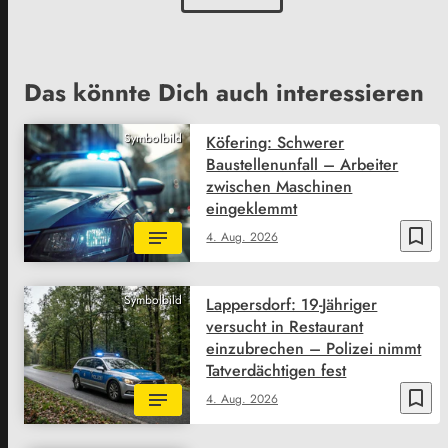
Das könnte Dich auch interessieren
Symbolbild
Köfering: Schwerer
Baustellenunfall – Arbeiter
zwischen Maschinen
eingeklemmt
bookmark_border
4. Aug. 2026
Symbolbild
Lappersdorf: 19-Jähriger
versucht in Restaurant
einzubrechen – Polizei nimmt
Tatverdächtigen fest
bookmark_border
4. Aug. 2026