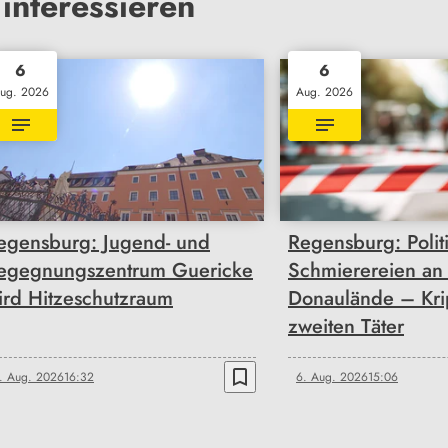
interessieren
6
6
ug. 2026
Aug. 2026
egensburg: Jugend- und
Regensburg: Polit
egegnungszentrum Guericke
Schmierereien an
ird Hitzeschutzraum
Donaulände – Kri
zweiten Täter
bookmark_border
. Aug. 2026
16:32
6. Aug. 2026
15:06