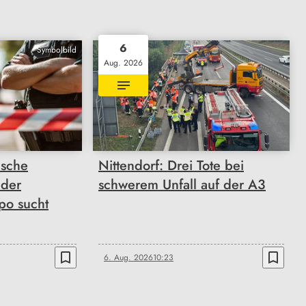
6
Symbolbild
Aug. 2026
ische
Nittendorf: Drei Tote bei
 der
schwerem Unfall auf der A3
po sucht
bookmark_border
bookmark_border
6. Aug. 2026
10:23