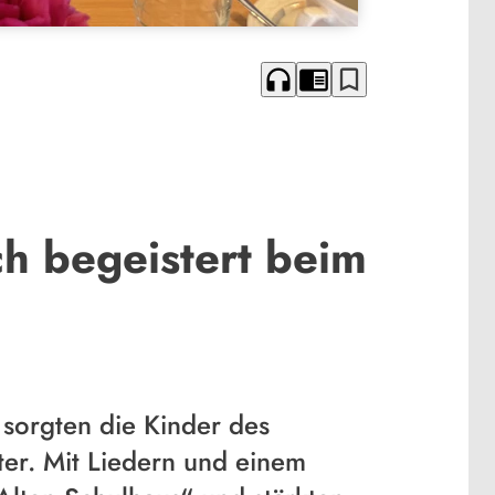
headphones
chrome_reader_mode
bookmark_border
 begeistert beim
sorgten die Kinder des
er. Mit Liedern und einem