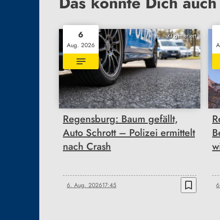
Das könnte Dich auch 
6
KI generiert
Aug. 2026
A
Regensburg: Baum gefällt,
R
Auto Schrott – Polizei ermittelt
B
nach Crash
w
bookmark_border
6. Aug. 2026
17:45
6