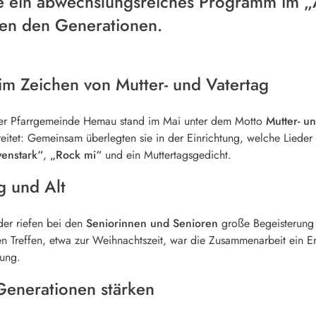
ie ein abwechslungsreiches Programm im „
hen den Generationen.
m Zeichen von Mutter- und Vatertag
r Pfarrgemeinde Hemau stand im Mai unter dem Motto
Mutter- un
reitet: Gemeinsam überlegten sie in der Einrichtung, welche Lieder
wenstark“
,
„Rock mi“
und ein Muttertagsgedicht.
g und Alt
der riefen bei den
Seniorinnen und Senioren
große Begeisterung 
heren Treffen, etwa zur Weihnachtszeit, war die Zusammenarbeit ein
nung.
Generationen stärken