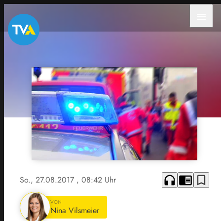
menu
headphones
chrome_reader_mode
bookmark_border
So., 27.08.2017
, 08:42 Uhr
VON
Nina Vilsmeier