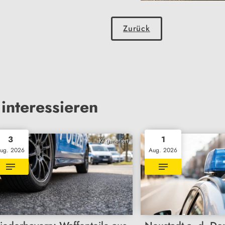
Zurück
interessieren
3
1
KI generiert
ug. 2026
Aug. 2026