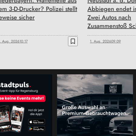
iederbayern: Waffenteile aus
Neustadt a. d. Do
em 3-D-Drucker? Polizei stellt
Abbiegen endet i
eweise sicher
Zwei Autos nach
Zusammenstoß Sch
bookmark_border
. Aug. 2026
10:17
1. Aug. 2026
09:09