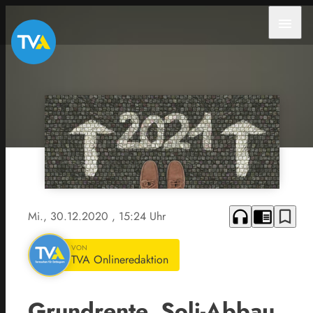
menu
headphones
chrome_reader_mode
bookmark_border
Mi., 30.12.2020
, 15:24 Uhr
VON
TVA Onlineredaktion
Grundrente, Soli-Abbau,