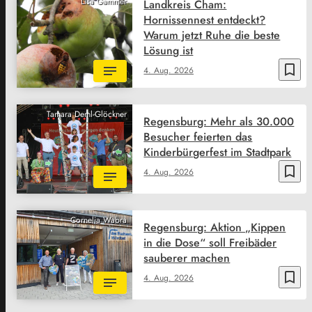
Lisa Gammer
Landkreis Cham:
Hornissennest entdeckt?
Warum jetzt Ruhe die beste
Lösung ist
bookmark_border
4. Aug. 2026
Tamara Deml-Glöckner
Regensburg: Mehr als 30.000
Besucher feierten das
Kinderbürgerfest im Stadtpark
bookmark_border
4. Aug. 2026
Cornelia Wabra
Regensburg: Aktion „Kippen
in die Dose“ soll Freibäder
sauberer machen
bookmark_border
4. Aug. 2026