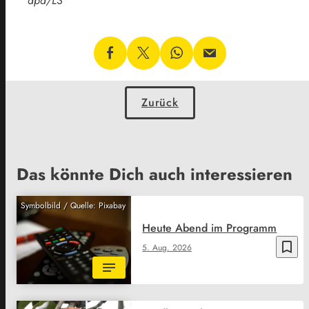
dpa/LS
Zurück
Das könnte Dich auch interessieren
Symbolbild / Quelle: Pixabay
Heute Abend im Programm
bookmark_border
5. Aug. 2026