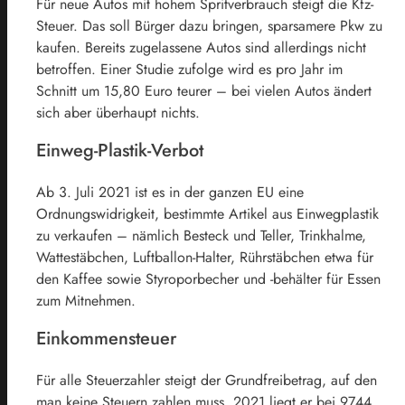
Für neue Autos mit hohem Spritverbrauch steigt die Kfz-
Steuer. Das soll Bürger dazu bringen, sparsamere Pkw zu
kaufen. Bereits zugelassene Autos sind allerdings nicht
betroffen. Einer Studie zufolge wird es pro Jahr im
Schnitt um 15,80 Euro teurer – bei vielen Autos ändert
sich aber überhaupt nichts.
Einweg-Plastik-Verbot
Ab 3. Juli
2021
ist es in der ganzen EU eine
Ordnungswidrigkeit, bestimmte Artikel aus Einwegplastik
zu verkaufen – nämlich Besteck und Teller, Trinkhalme,
Wattestäbchen, Luftballon-Halter, Rührstäbchen etwa für
den Kaffee sowie Styroporbecher und -behälter für Essen
zum Mitnehmen.
Einkommensteuer
Für alle Steuerzahler steigt der Grundfreibetrag, auf den
man keine Steuern zahlen muss.
2021
liegt er bei 9744