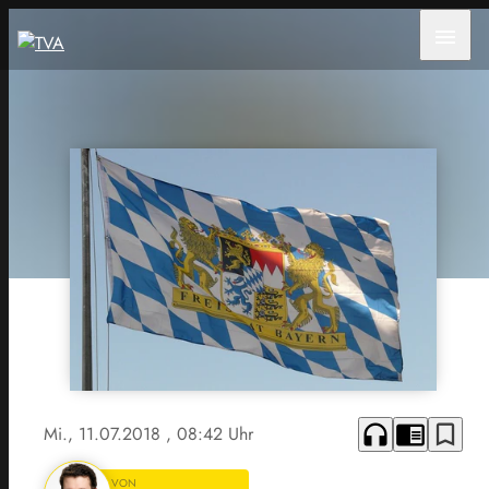
menu
headphones
chrome_reader_mode
bookmark_border
Mi., 11.07.2018
, 08:42 Uhr
VON