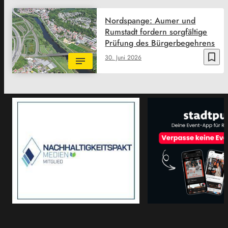
Nordspange: Aumer und
Rumstadt fordern sorgfältige
Prüfung des Bürgerbegehrens
bookmark_border
30. Juni 2026