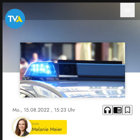
menu
headphones
chrome_reader_mode
bookmark_border
Mo., 15.08.2022
, 15:23 Uhr
VON
Melanie Meier