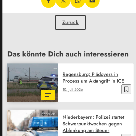
Zurück
Das könnte Dich auch interessieren
Regensburg: Plädoyers in
Prozess um Axtangriff in ICE
bookmark_border
10. Juli 2026
KI generiert
Niederbayern: Polizei startet
Schwerpunktwochen gegen
Ablenkung am Steuer