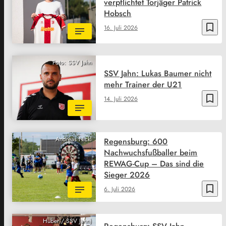
verpflichtet Torjäger Patrick
Hobsch
bookmark_border
16. Juli 2026
Foto: SSV Jahn
SSV Jahn: Lukas Baumer nicht
mehr Trainer der U21
bookmark_border
14. Juli 2026
Andreas Nickl
Regensburg: 600
Nachwuchsfußballer beim
REWAG-Cup – Das sind die
Sieger 2026
bookmark_border
6. Juli 2026
Huber / SSV Jahn)