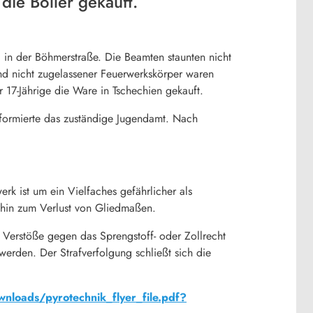
die Böller gekauft.
 in der Böhmerstraße. Die Beamten staunten nicht
and nicht zugelassener Feuerwerkskörper waren
r 17-Jährige die Ware in Tschechien gekauft.
nformierte das zuständige Jugendamt. Nach
k ist um ein Vielfaches gefährlicher als
 hin zum Verlust von Gliedmaßen.
e Verstöße gegen das Sprengstoff- oder Zollrecht
 werden. Der Strafverfolgung schließt sich die
loads/pyrotechnik_flyer_file.pdf?