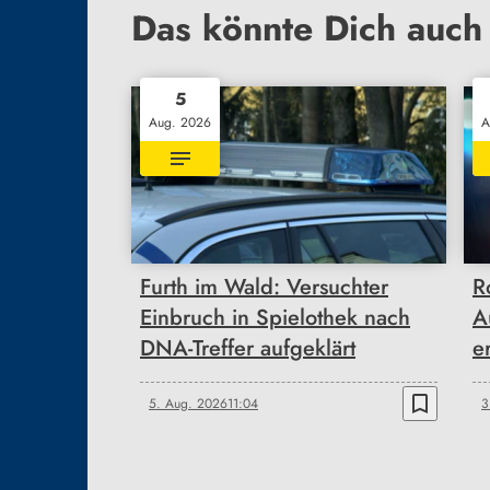
Das könnte Dich auch 
5
Aug. 2026
A
Furth im Wald: Versuchter
R
Einbruch in Spielothek nach
A
DNA-Treffer aufgeklärt
e
bookmark_border
5. Aug. 2026
11:04
3