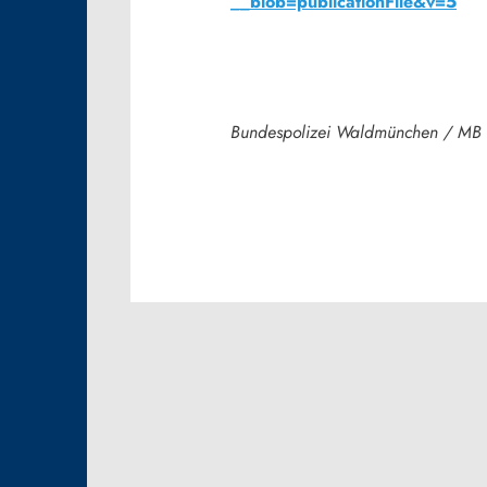
__blob=publicationFile&v=5
Bundespolizei Waldmünchen / MB