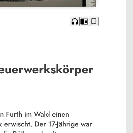
headphones
chrome_reader_mode
bookmark_border
 Feuerwerkskörper
n Furth im Wald einen
 erwischt. Der 17-Jährige war