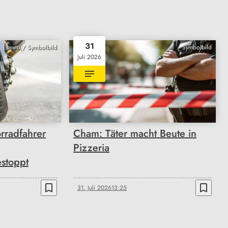
31
Envato / Symbolbild
Symbolbild
Juli 2026
rradfahrer
Cham: Täter macht Beute in
Pizzeria
stoppt
bookmark_border
bookmark_border
31. Juli 2026
13:25