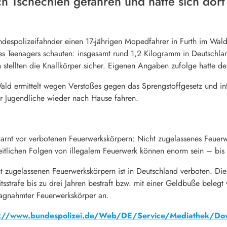
 Tschechien gefahren und hatte sich dort 
ndespolizeifahnder einen 17-jährigen Mopedfahrer in Furth im Wald
des Teenagers schauten: insgesamt rund 1,2 Kilogramm in Deutschl
n stellten die Knallkörper sicher. Eigenen Angaben zufolge hatte de
Wald ermittelt wegen Verstoßes gegen das Sprengstoffgesetz und i
er Jugendliche wieder nach Hause fahren.
nt vor verbotenen Feuerwerkskörpern: Nicht zugelassenes Feuerwer
eitlichen Folgen von illegalem Feuerwerk können enorm sein – bis
ht zugelassenen Feuerwerkskörpern ist in Deutschland verboten. Di
tsstrafe bis zu drei Jahren bestraft bzw. mit einer Geldbuße belegt
lagnahmter Feuerwerkskörper an.
s://www.bundespolizei.de/Web/DE/Service/Mediathek/Down