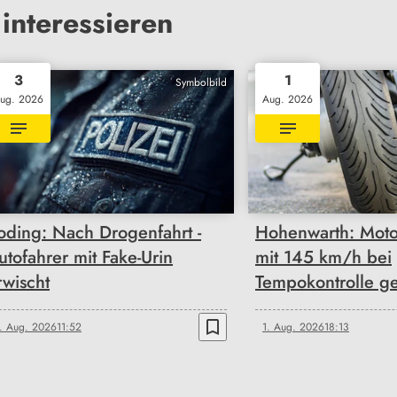
interessieren
3
1
Symbolbild
ug. 2026
Aug. 2026
oding: Nach Drogenfahrt -
Hohenwarth: Moto
utofahrer mit Fake-Urin
mit 145 km/h bei
rwischt
Tempokontrolle ge
bookmark_border
. Aug. 2026
11:52
1. Aug. 2026
18:13