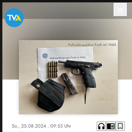
menu
Polizeiinspektion Furth im Wald
headphones
chrome_reader_mode
bookmark_border
So., 25.08.2024
, 09:53 Uhr