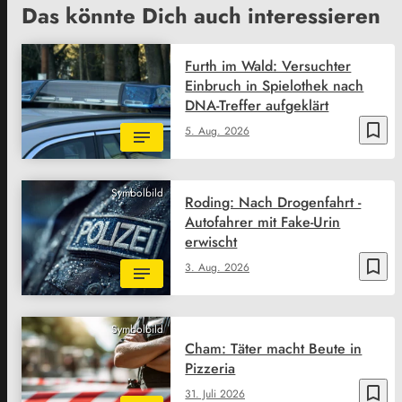
Das könnte Dich auch interessieren
Furth im Wald: Versuchter
Einbruch in Spielothek nach
DNA-Treffer aufgeklärt
bookmark_border
5. Aug. 2026
Symbolbild
Roding: Nach Drogenfahrt -
Autofahrer mit Fake-Urin
erwischt
bookmark_border
3. Aug. 2026
Symbolbild
Cham: Täter macht Beute in
Pizzeria
bookmark_border
31. Juli 2026