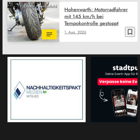
Envato / Symbolbild
Hohenwarth: Motorradfahrer
mit 145 km/h bei
Tempokontrolle gestoppt
bookmark_border
1. Aug. 2026