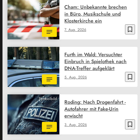
Symbolbild
Cham: Unbekannte brechen
in Büro, Musikschule und
Klosterkirche ein
bookmark_border
7. Aug. 2026
Furth im Wald: Versuchter
Einbruch in Spielothek nach
DNA-Treffer aufgeklärt
bookmark_border
5. Aug. 2026
Symbolbild
Roding: Nach Drogenfahrt -
Autofahrer mit Fake-Urin
erwischt
bookmark_border
3. Aug. 2026