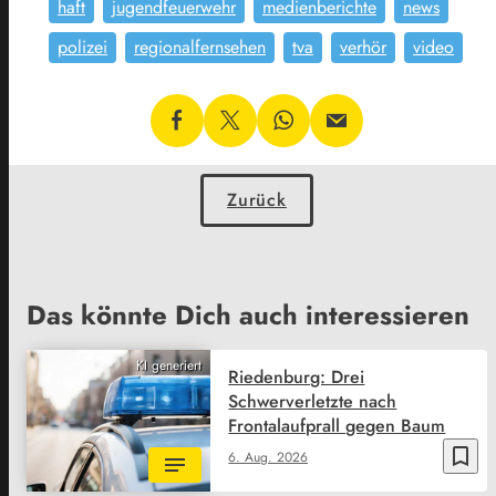
haft
jugendfeuerwehr
medienberichte
news
polizei
regionalfernsehen
tva
verhör
video
Zurück
Das könnte Dich auch interessieren
KI generiert
Riedenburg: Drei
Schwerverletzte nach
Frontalaufprall gegen Baum
bookmark_border
6. Aug. 2026