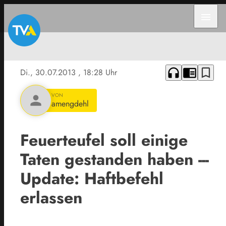
menu
headphones
chrome_reader_mode
bookmark_border
Di., 30.07.2013
, 18:28 Uhr
VON
person
amengdehl
Feuerteufel soll einige
Taten gestanden haben ---
Update: Haftbefehl
erlassen