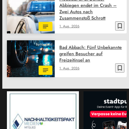
Abbiegen endet im Crash –
Zwei Autos nach
Zusammenstoß Schrott
bookmark_border
1. Aug. 2026
Symbolbild
Bad Abbach: Fünf Unbekannte
greifen Besucher auf
Freizeitinsel an
bookmark_border
1. Aug. 2026