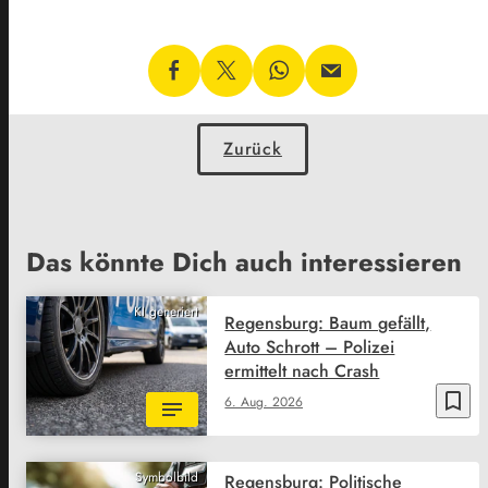
Zurück
Das könnte Dich auch interessieren
KI generiert
Regensburg: Baum gefällt,
Auto Schrott – Polizei
ermittelt nach Crash
bookmark_border
6. Aug. 2026
Symbolbild
Regensburg: Politische