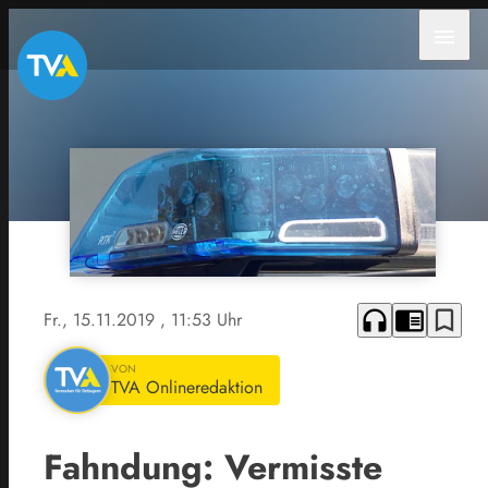
menu
headphones
chrome_reader_mode
bookmark_border
Fr., 15.11.2019
, 11:53 Uhr
VON
TVA Onlineredaktion
Fahndung: Vermisste