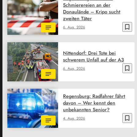
Schmierereien an der
Donaulände – Kripo sucht
zweiten Täter
bookmark_border
6. Aug. 2026
Nittendorf: Drei Tote bei
schwerem Unfall auf der A3
bookmark_border
6. Aug. 2026
KI generiert
Regensburg: Radfahrer fährt
davon – Wer kennt den
unbekannten Senior?
bookmark_border
4. Aug. 2026