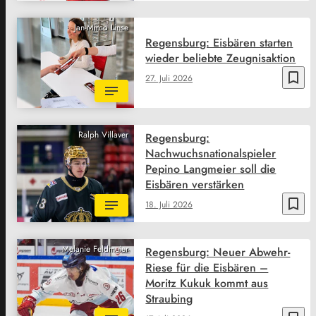
Jan-Mirco Linse
Regensburg: Eisbären starten
wieder beliebte Zeugnisaktion
bookmark_border
27. Juli 2026
Ralph Villaver
Regensburg:
Nachwuchsnationalspieler
Pepino Langmeier soll die
Eisbären verstärken
bookmark_border
18. Juli 2026
Melanie Feldmeier
Regensburg: Neuer Abwehr-
Riese für die Eisbären –
Moritz Kukuk kommt aus
Straubing