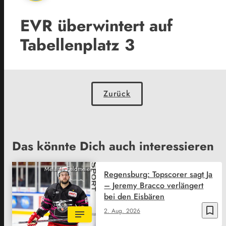
EVR überwintert auf
Tabellenplatz 3
Zurück
Das könnte Dich auch interessieren
Melanie Feldmeier
Regensburg: Topscorer sagt Ja
– Jeremy Bracco verlängert
bei den Eisbären
bookmark_border
2. Aug. 2026