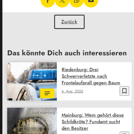
Zurück
Das könnte Dich auch interessieren
KI generiert
Riedenburg: Drei
Schwerverletzte nach
Frontalaufprall gegen Baum
bookmark_border
6. Aug. 2026
Stadt Mainburg
Mainburg: Wem gehört diese
Schildkröte? Fundamt sucht
den Besitzer