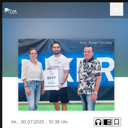
menu
Foto: Robert Torunsky
headphones
chrome_reader_mode
bookmark_border
Mi., 30.07.2025
, 10:38 Uhr