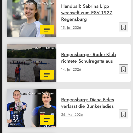
Hans-Christian Wagner
Handball: Sabrina Lipp
wechselt zum ESV 1927
Regensburg
bookmark_border
15. Juli 2026
R. F. Dietze
Regensburger Ruder-Klub
richtete Schulregatta aus
bookmark_border
14. Juli 2026
Hans-Christian Wagner
Regensburg: Diana Feles
verlässt die Bunkerladies
bookmark_border
26. Mai 2026