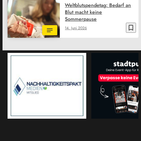
Weltblutspendetag: Bedarf an
Blut macht keine
Sommerpause
bookmark_border
14. Juni 2026