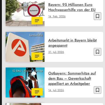
Bayern: 95 Millionen Euro
Hochwasserhilfe von der EU
bookmark_border
14. Feb. 2026
Symbolbild
Arbeitsmarkt in Bayern bleibt
angespannt
bookmark_border
31. Juli 2026
IG BAU | Florian Göricke
Ostbayern: Sommerhitze auf
dem Bau – Gewerkschaft
appelliert an Arbeitgeber
bookmark_border
14. Juli 2026