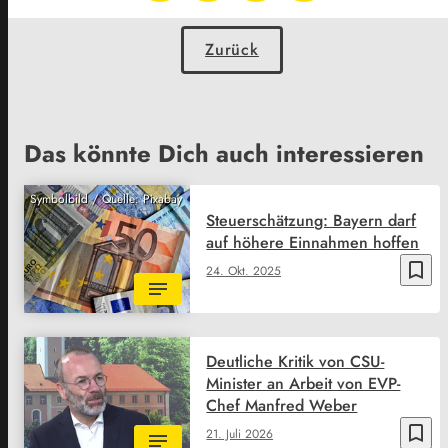
Zurück
Das könnte Dich auch interessieren
Symbolbild / Quelle: Pixabay
Steuerschätzung: Bayern darf
auf höhere Einnahmen hoffen
bookmark_border
24. Okt. 2025
Deutliche Kritik von CSU-
Minister an Arbeit von EVP-
Chef Manfred Weber
bookmark_border
21. Juli 2026