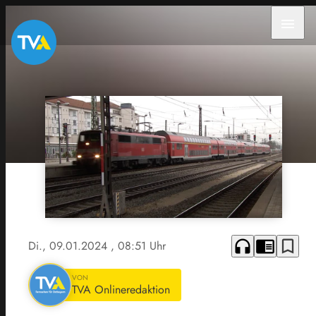
menu
headphones
chrome_reader_mode
bookmark_border
Di., 09.01.2024
, 08:51 Uhr
VON
TVA Onlineredaktion