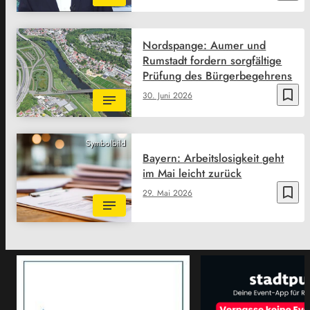
Nordspange: Aumer und
Rumstadt fordern sorgfältige
Prüfung des Bürgerbegehrens
bookmark_border
30. Juni 2026
Symbolbild
Bayern: Arbeitslosigkeit geht
im Mai leicht zurück
bookmark_border
29. Mai 2026