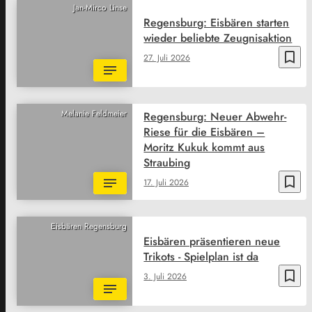
Jan-Mirco Linse
Regensburg: Eisbären starten
wieder beliebte Zeugnisaktion
bookmark_border
27. Juli 2026
Melanie Feldmeier
Regensburg: Neuer Abwehr-
Riese für die Eisbären –
Moritz Kukuk kommt aus
Straubing
bookmark_border
17. Juli 2026
Eisbären Regensburg
Eisbären präsentieren neue
Trikots - Spielplan ist da
bookmark_border
3. Juli 2026