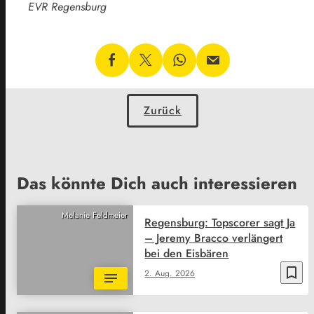
EVR Regensburg
Zurück
Das könnte Dich auch interessieren
Melanie Feldmeier
Regensburg: Topscorer sagt Ja
– Jeremy Bracco verlängert
bei den Eisbären
bookmark_border
2. Aug. 2026