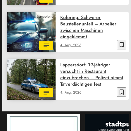
Symbolbild
Köfering: Schwerer
Baustellenunfall – Arbeiter
zwischen Maschinen
eingeklemmt
bookmark_border
4. Aug. 2026
Symbolbild
Lappersdorf: 19-Jähriger
versucht in Restaurant
einzubrechen – Polizei nimmt
Tatverdächtigen fest
bookmark_border
4. Aug. 2026