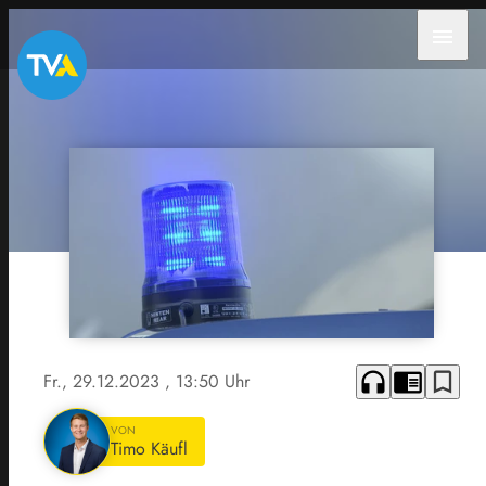
menu
headphones
chrome_reader_mode
bookmark_border
Fr., 29.12.2023
, 13:50 Uhr
VON
Timo Käufl