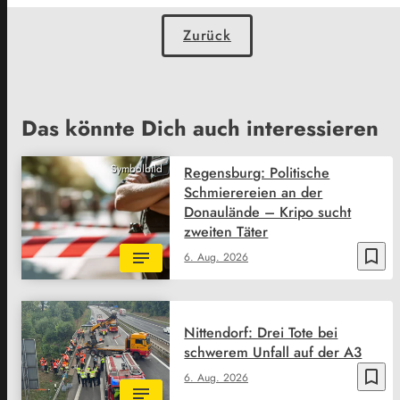
Zurück
Das könnte Dich auch interessieren
Symbolbild
Regensburg: Politische
Schmierereien an der
Donaulände – Kripo sucht
zweiten Täter
bookmark_border
6. Aug. 2026
Nittendorf: Drei Tote bei
schwerem Unfall auf der A3
bookmark_border
6. Aug. 2026