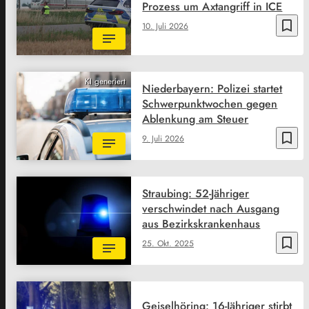
Prozess um Axtangriff in ICE
bookmark_border
10. Juli 2026
KI generiert
Niederbayern: Polizei startet
Schwerpunktwochen gegen
Ablenkung am Steuer
bookmark_border
9. Juli 2026
Straubing: 52-Jähriger
verschwindet nach Ausgang
aus Bezirkskrankenhaus
bookmark_border
25. Okt. 2025
Geiselhöring: 16-Jähriger stirbt