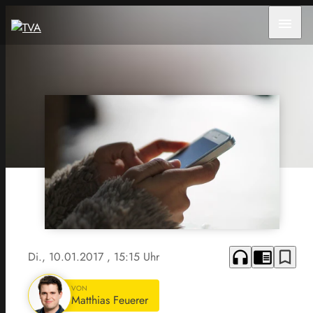
menu
headphones
chrome_reader_mode
bookmark_border
Di., 10.01.2017
, 15:15 Uhr
VON
Matthias Feuerer