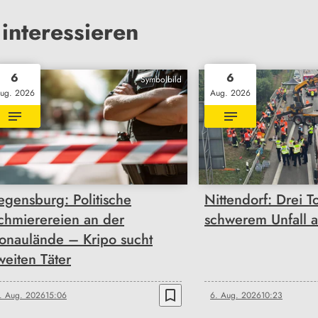
interessieren
6
6
Symbolbild
ug. 2026
Aug. 2026
egensburg: Politische
Nittendorf: Drei T
chmierereien an der
schwerem Unfall 
onaulände – Kripo sucht
weiten Täter
bookmark_border
. Aug. 2026
15:06
6. Aug. 2026
10:23