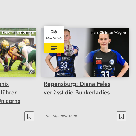
26
Foto: Mike Hofmann
Hans-Christian Wagner
Mai 2026
nix
Regensburg: Diana Feles
führer
verlässt die Bunkerladies
Unicorns
bookmark_border
bookmark_border
26. Mai 2026
17:20