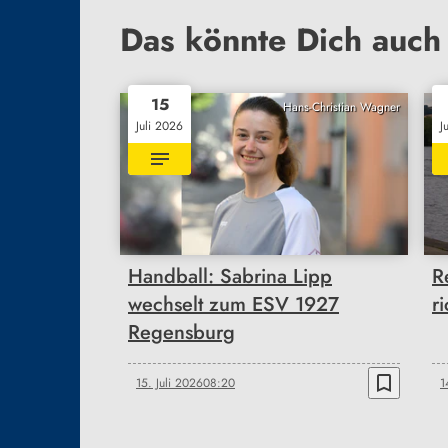
Das könnte Dich auch 
15
Hans-Christian Wagner
Juli 2026
J
Handball: Sabrina Lipp
R
wechselt zum ESV 1927
r
Regensburg
bookmark_border
15. Juli 2026
08:20
1