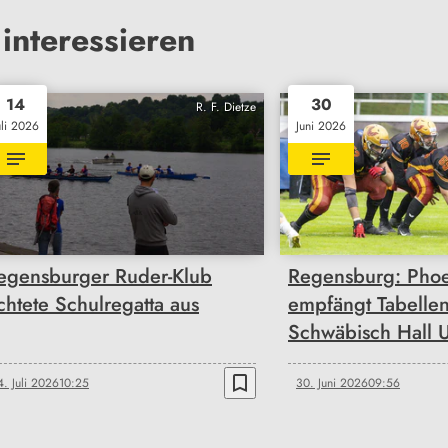
interessieren
14
30
R. F. Dietze
uli 2026
Juni 2026
egensburger Ruder-Klub
Regensburg: Phoe
ichtete Schulregatta aus
empfängt Tabellen
Schwäbisch Hall 
bookmark_border
4. Juli 2026
10:25
30. Juni 2026
09:56