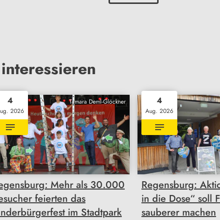
interessieren
4
4
Tamara Deml-Glöckner
ug. 2026
Aug. 2026
egensburg: Mehr als 30.000
Regensburg: Akti
esucher feierten das
in die Dose“ soll 
inderbürgerfest im Stadtpark
sauberer machen