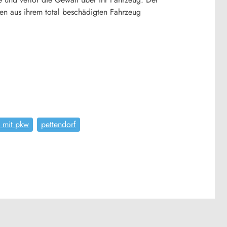
en aus ihrem total beschädigten Fahrzeug
 mit pkw
pettendorf