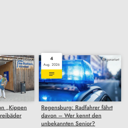
4
Cornelia Wabra
KI generiert
Aug. 2026
on „Kippen
Regensburg: Radfahrer fährt
Freibäder
davon – Wer kennt den
unbekannten Senior?