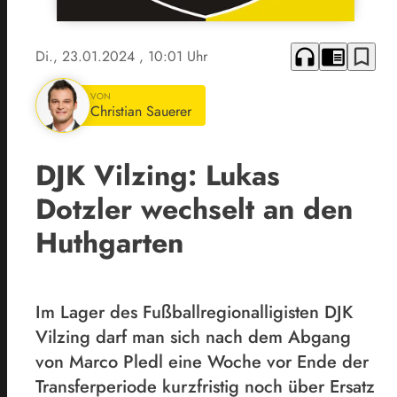
headphones
chrome_reader_mode
bookmark_border
Di., 23.01.2024
, 10:01 Uhr
VON
Christian Sauerer
DJK Vilzing: Lukas
Dotzler wechselt an den
Huthgarten
Im Lager des Fußballregionalligisten DJK
Vilzing darf man sich nach dem Abgang
von Marco Pledl eine Woche vor Ende der
Transferperiode kurzfristig noch über Ersatz