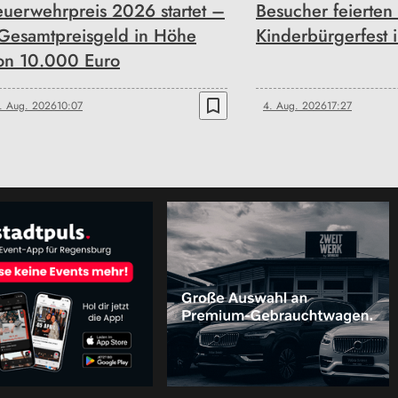
euerwehrpreis 2026 startet –
Besucher feierten
esamtpreisgeld in Höhe
Kinderbürgerfest 
on 10.000 Euro
bookmark_border
. Aug. 2026
10:07
4. Aug. 2026
17:27