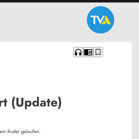
headphones
chrome_reader_mode
bookmark_border
rt (Update)
dem Ruder gelaufen.