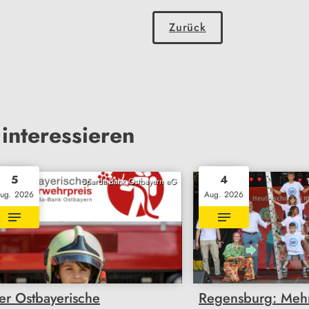
Zurück
interessieren
5
4
Sparda-Bank Ostbayern eG
ug. 2026
Aug. 2026
er Ostbayerische
Regensburg: Mehr