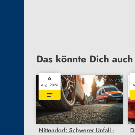
Das könnte Dich auch 
6
Symbolbild
Aug. 2026
A
Nittendorf: Schwerer Unfall -
D