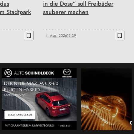
 das
in die Dose“ soll Freibäder
im Stadtpark
sauberer machen
bookmark_border
bookmark_border
4. Aug. 2026
16:39