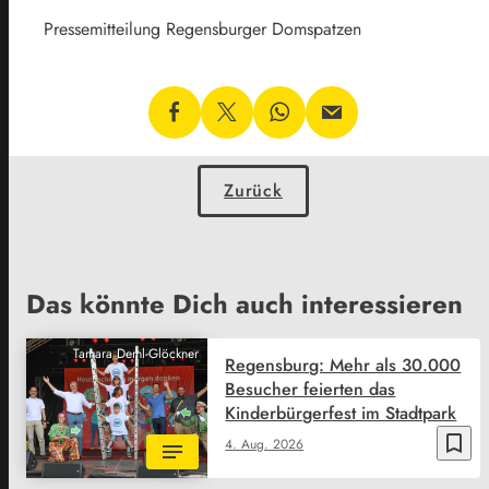
Pressemitteilung Regensburger Domspatzen
Zurück
Das könnte Dich auch interessieren
Tamara Deml-Glöckner
Regensburg: Mehr als 30.000
Besucher feierten das
Kinderbürgerfest im Stadtpark
bookmark_border
4. Aug. 2026