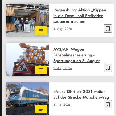
Cornelia Wabra
Regensburg: Aktion „Kippen
in die Dose“ soll Freibäder
sauberer machen
bookmark_border
4. Aug. 2026
A93/A9: Wegen
Fahrbahnerneuerung -
Sperrungen ab 3. August
bookmark_border
2. Aug. 2026
«Alex» fährt bis 2031 weiter
auf der Strecke München-Prag
bookmark_border
31. Juli 2026