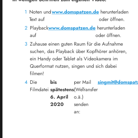
Noten und
www.domspatzen.de
herunterladen
Text auf
oder öffnen.
Playback
www.domspatzen.de
herunterladen
auf
oder öffnen.
Zuhause einen guten Raum für die Aufnahme
suchen, das Playback über Kopfhörer anhören,
ein Handy oder Tablet als Videokamera im
Querformat nutzen, singen und sich dabei
filmen!
Die
bis
per Mail
singmit@domspat
Filmdatei
spätestens
(WeTransfer
6. April
o.ä.)
2020
senden
an: