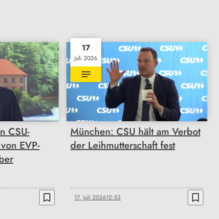
17
Juli 2026
on CSU-
München: CSU hält am Verbot
t von EVP-
der Leihmutterschaft fest
ber
bookmark_border
bookmark_border
17. Juli 2026
12:53