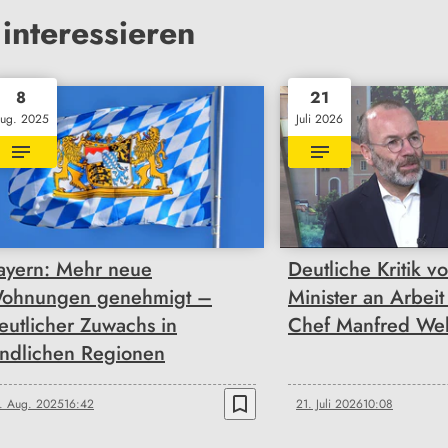
interessieren
8
21
ug. 2025
Juli 2026
ayern: Mehr neue
Deutliche Kritik v
ohnungen genehmigt –
Minister an Arbei
eutlicher Zuwachs in
Chef Manfred We
ändlichen Regionen
bookmark_border
. Aug. 2025
16:42
21. Juli 2026
10:08