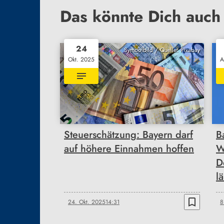
Das könnte Dich auch 
24
Symbolbild / Quelle: Pixabay
Okt. 2025
A
Steuerschätzung: Bayern darf
B
auf höhere Einnahmen hoffen
W
D
l
bookmark_border
24. Okt. 2025
14:31
8