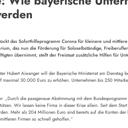
e: Wie bayerische Unter
werden
tockt das Soforthilfeprogramm Corona für kleinere und mittle
rium, das nun die Förderung für Soloselbständige, Freiberufle
ftigten übernimmt, stellt der Freistaat zusätzliche Hilfen für 
ter Hubert Aiwanger will der Bayerische Ministerrat am Dienstag b
uf maximal 30.000 Euro zu erhöhen. Unternehmen bis 250 Mitarbei
er: „Durch die passgenaue Abstimmung mit dem Bundesprogramm ist
ützen. Wir lassen keine Firma in dieser Krise allein. Seit dem St
en. Mehr als 204 Millionen Euro sind bereits auf die Konten der b
mittleren Firmen so schnell geholfen.“