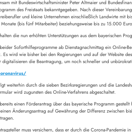
am mit Bundeswirtschaftsminister Peter Altmaier und Bundesfinan
rogramm des Freistaats bekanntgegeben. Nach dieser Vereinbarun
Freiberufler und kleine Unternehmen einschließlich Landwirte mit bi
i Monate (bis fünf Mitarbeiter) beziehungsweise bis zu 15.000 Euro 
rhalten die nun erhöhten Unterstützungen aus dem bayerischen Pr
 beider Soforthilfeprogramme ab Dienstagnachmittag ein Online-Be
. Es wird wie bisher bei den Regierungen und auf der Website des 
 digitalisieren die Beantragung, um noch schneller und unbürokrat
oronavirus/
lgt weiterhin durch die sieben Bezirksregierungen und die Landes
rmular wird zugunsten des Online-Verfahrens abgeschaltet.
bereits einen Förderantrag über das bayerische Programm gestellt 
einen Änderungsantrag auf Gewährung der Differenz zwischen bishe
tragen.
tragsteller muss versichern, dass er durch die Corona-Pandemie in w