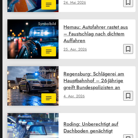
bookmark_border
24. Mai 2026
Symbolbild
Hemau: Autofahrer rastet aus
– Faustschlag nach dichtem
Auffahren
bookmark_border
25. Apr. 2026
Symbolbild
Regensburg: Schlägerei am
Hauptbahnhof – 26-Jährige
greift Bundespolizisten an
bookmark_border
4. Apr. 2026
Roding: Unberechtigt auf
Dachboden genächtigt