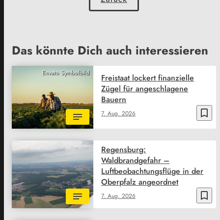
Das könnte Dich auch interessieren
Envato Symbolbild
Freistaat lockert finanzielle
Zügel für angeschlagene
Bauern
bookmark_border
7. Aug. 2026
Regensburg:
Waldbrandgefahr –
Luftbeobachtungsflüge in der
Oberpfalz angeordnet
bookmark_border
7. Aug. 2026