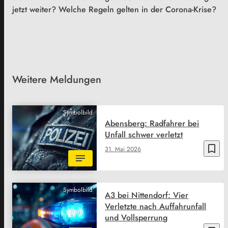
jetzt weiter? Welche Regeln gelten in der Corona-Krise?
Weitere Meldungen
Symbolbild
Abensberg: Radfahrer bei
Unfall schwer verletzt
bookmark_border
31. Mai 2026
Symbolbild
A3 bei Nittendorf: Vier
Verletzte nach Auffahrunfall
und Vollsperrung