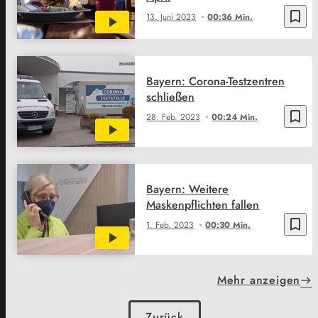
bookmark_border
13. Juni 2023
00:36 Min.
Bayern: Corona-Testzentren
schließen
bookmark_border
28. Feb. 2023
00:24 Min.
Bayern: Weitere
Maskenpflichten fallen
bookmark_border
1. Feb. 2023
00:30 Min.
Mehr anzeigen
Zurück