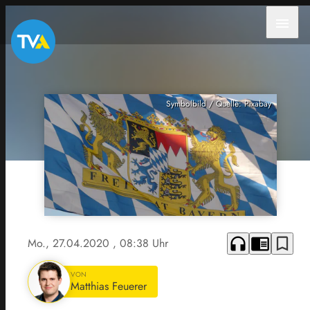
menu
Symbolbild / Quelle: Pixabay
headphones
chrome_reader_mode
bookmark_border
Mo., 27.04.2020
, 08:38 Uhr
VON
Matthias Feuerer