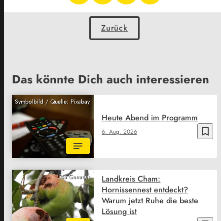
Zurück
Das könnte Dich auch interessieren
Symbolbild / Quelle: Pixabay
Heute Abend im Programm
bookmark_border
6. Aug. 2026
Lisa Gammer
Landkreis Cham:
Hornissennest entdeckt?
Warum jetzt Ruhe die beste
Lösung ist