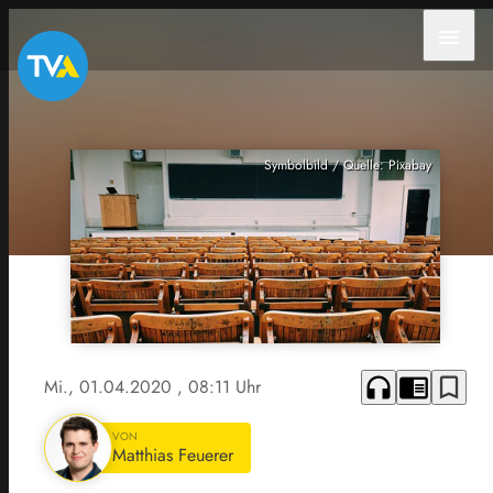
menu
Symbolbild / Quelle: Pixabay
headphones
chrome_reader_mode
bookmark_border
Mi., 01.04.2020
, 08:11 Uhr
VON
Matthias Feuerer