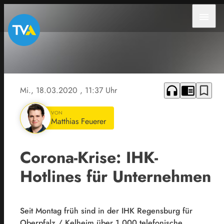
menu
Symbolbild
/ Quelle:
Pixabay
headphones
chrome_reader_mode
bookmark_border
Mi., 18.03.2020
, 11:37 Uhr
VON
Matthias Feuerer
Corona-Krise: IHK-
Hotlines für Unternehmen
Seit Montag früh sind in der IHK Regensburg für
Oberpfalz / Kelheim über 1.000 telefonische