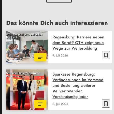
Das könnte Dich auch interessieren
OTH Regensburg/Sebastian
Regensburg: Karriere neben
Bockisch
dem Beruf? OTH zeigt neue
Wege zur Weiterbildung
bookmark_border
9. Juli 2026
Susanne Hauer/Sparkasse
Sparkasse Regensburg:
Regensburg
Veränderungen im Vorstand
und Bestellung weiterer
stellvertretender
Vorstandsmitglieder
bookmark_border
2. Juli 2026