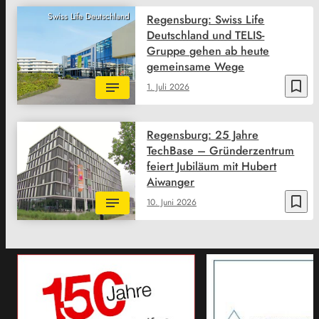
Swiss Life Deutschland
Regensburg: Swiss Life
Deutschland und TELIS-
Gruppe gehen ab heute
gemeinsame Wege
bookmark_border
1. Juli 2026
Regensburg: 25 Jahre
TechBase – Gründerzentrum
feiert Jubiläum mit Hubert
Aiwanger
bookmark_border
10. Juni 2026