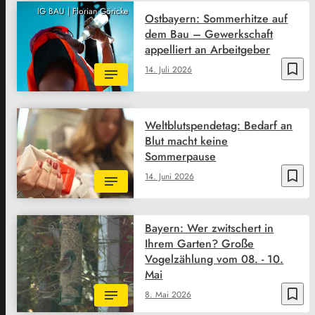
IG BAU | Florian Göricke
Ostbayern: Sommerhitze auf
dem Bau – Gewerkschaft
appelliert an Arbeitgeber
bookmark_border
14. Juli 2026
Weltblutspendetag: Bedarf an
Blut macht keine
Sommerpause
bookmark_border
14. Juni 2026
Bayern: Wer zwitschert in
Ihrem Garten? Große
Vogelzählung vom 08. - 10.
Mai
bookmark_border
8. Mai 2026