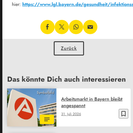
hier:
https://www.lgl.bayern.de/gesundheit/infektions
Zurück
Das könnte Dich auch interessieren
Symbolbild
Arbeitsmarkt in Bayern bleibt
angespannt
bookmark_border
31. Juli 2026