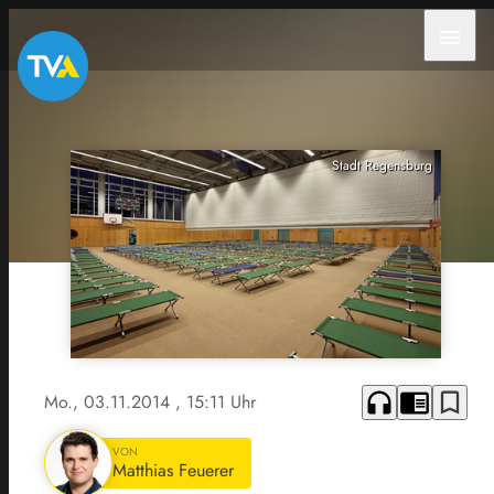
menu
Stadt Regensburg
headphones
chrome_reader_mode
bookmark_border
Mo., 03.11.2014
, 15:11 Uhr
VON
Matthias Feuerer