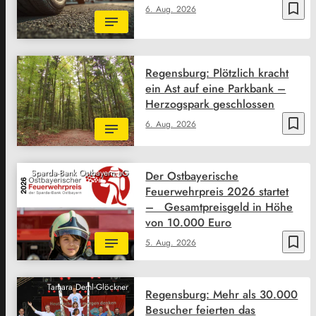
bookmark_border
6. Aug. 2026
Regensburg: Plötzlich kracht
ein Ast auf eine Parkbank –
Herzogspark geschlossen
bookmark_border
6. Aug. 2026
Sparda-Bank Ostbayern eG
Der Ostbayerische
Feuerwehrpreis 2026 startet
– Gesamtpreisgeld in Höhe
von 10.000 Euro
bookmark_border
5. Aug. 2026
Tamara Deml-Glöckner
Regensburg: Mehr als 30.000
Besucher feierten das