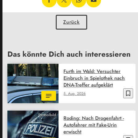
Zurück
Das könnte Dich auch interessieren
Furth im Wald: Versuchter
Einbruch in Spielothek nach
DNA-Treffer aufgeklärt
bookmark_border
5. Aug. 2026
Symbolbild
Roding: Nach Drogenfahrt -
Autofahrer mit Fake-Urin
erwischt