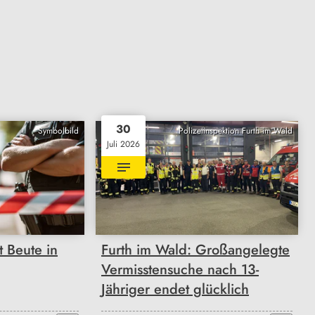
30
Symbolbild
Polizeiinspektion Furth im Wald
Juli 2026
 Beute in
Furth im Wald: Großangelegte
Vermisstensuche nach 13-
Jähriger endet glücklich