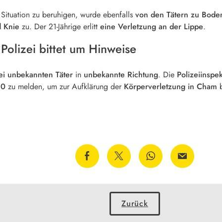
e Situation zu beruhigen, wurde ebenfalls
von den Tätern zu Bode
 Knie
zu. Der 21-Jährige erlitt
eine Verletzung an der Lippe
.
 Polizei bittet um Hinweise
ei unbekannten Täter
in
unbekannte Richtung
. Die
Polizeiinspe
50
zu melden, um zur Aufklärung der
Körperverletzung in Cham
b
Zurück