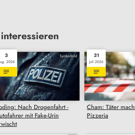
interessieren
3
31
Symbolbild
ug. 2026
Juli 2026
oding: Nach Drogenfahrt -
Cham: Täter macht
utofahrer mit Fake-Urin
Pizzeria
rwischt