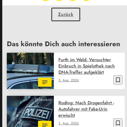
Zurück
Das könnte Dich auch interessieren
Furth im Wald: Versuchter
Einbruch in Spielothek nach
DNA-Treffer aufgeklärt
bookmark_border
5. Aug. 2026
Symbolbild
Roding: Nach Drogenfahrt -
Autofahrer mit Fake-Urin
erwischt
bookmark_border
3. Aug. 2026