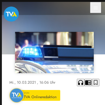
menu
headphones
chrome_reader_mode
bookmark_border
Mi., 10.03.2021
, 16:06 Uhr
VON
TVA Onlineredaktion