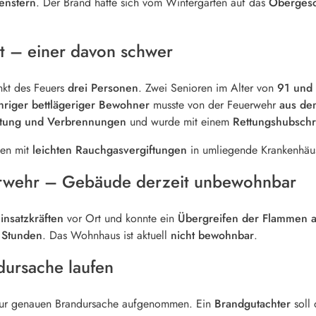
enstern
. Der Brand hatte sich vom Wintergarten auf das
Obergesc
t – einer davon schwer
nkt des Feuers
drei Personen
. Zwei Senioren im Alter von
91 und 
hriger bettlägeriger Bewohner
musste von der Feuerwehr
aus de
ftung und Verbrennungen
und wurde mit einem
Rettungshubsch
men mit
leichten Rauchgasvergiftungen
in umliegende Krankenhäu
erwehr – Gebäude derzeit unbewohnbar
insatzkräften
vor Ort und konnte ein
Übergreifen der Flammen 
 Stunden
. Das Wohnhaus ist aktuell
nicht bewohnbar
.
dursache laufen
ur genauen Brandursache aufgenommen. Ein
Brandgutachter
soll 