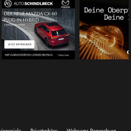
innspiele
Privatsphäre
Webcams Regensburg