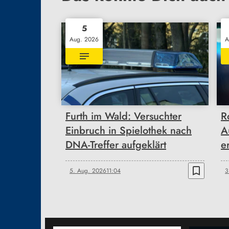
5
Aug. 2026
A
Furth im Wald: Versuchter
R
Einbruch in Spielothek nach
A
DNA-Treffer aufgeklärt
e
bookmark_border
5. Aug. 2026
11:04
3