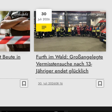
30
Symbolbild
Polizeiinspektion Furth im Wald
Juli 2026
 Beute in
Furth im Wald: Großangelegte
Vermisstensuche nach 13-
Jähriger endet glücklich
bookmark_border
bookmark_border
30. Juli 2026
08:16