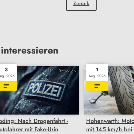
Zurück
interessieren
3
1
Symbolbild
ug. 2026
Aug. 2026
oding: Nach Drogenfahrt -
Hohenwarth: Moto
utofahrer mit Fake-Urin
mit 145 km/h bei