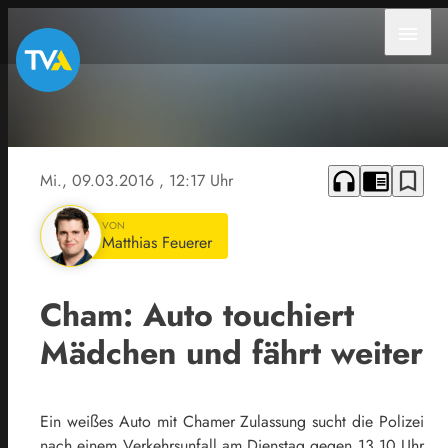
menu
headphones
chrome_reader_mode
bookmark_border
Mi., 09.03.2016
, 12:17 Uhr
VON
Matthias Feuerer
Cham: Auto touchiert
Mädchen und fährt weiter
Ein weißes Auto mit Chamer Zulassung sucht die Polizei
nach einem Verkehrsunfall am Dienstag gegen 13.10 Uhr