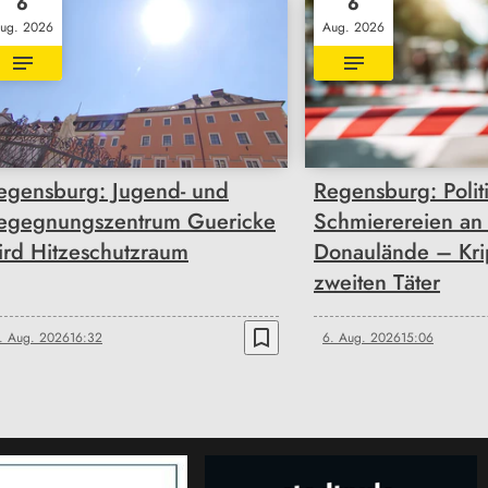
6
6
ug. 2026
Aug. 2026
egensburg: Jugend- und
Regensburg: Polit
egegnungszentrum Guericke
Schmierereien an
ird Hitzeschutzraum
Donaulände – Kri
zweiten Täter
bookmark_border
. Aug. 2026
16:32
6. Aug. 2026
15:06