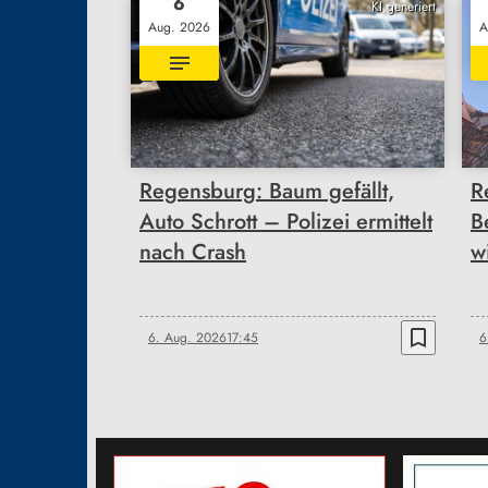
6
KI generiert
Aug. 2026
A
Regensburg: Baum gefällt,
R
Auto Schrott – Polizei ermittelt
B
nach Crash
w
bookmark_border
6. Aug. 2026
17:45
6