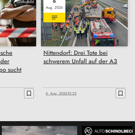
6
Symbolbild
Aug. 2026
ische
Nittendorf: Drei Tote bei
 der
schwerem Unfall auf der A3
po sucht
bookmark_border
bookmark_border
6. Aug. 2026
10:23