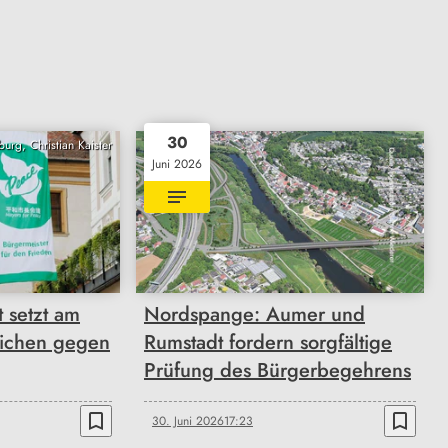
30
urg, Christian Kaister
Juni 2026
 setzt am
Nordspange: Aumer und
eichen gegen
Rumstadt fordern sorgfältige
Prüfung des Bürgerbegehrens
bookmark_border
bookmark_border
30. Juni 2026
17:23