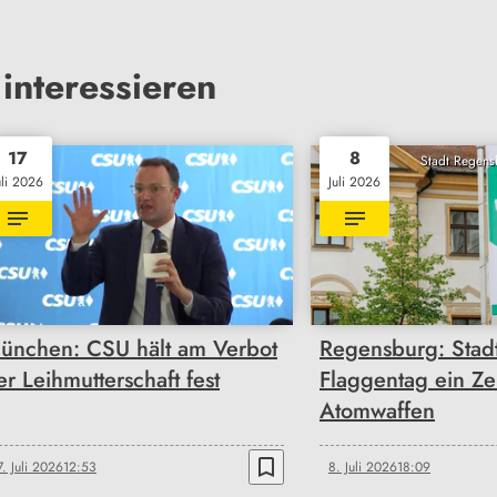
interessieren
17
8
Stadt Regensb
uli 2026
Juli 2026
ünchen: CSU hält am Verbot
Regensburg: Stadt
er Leihmutterschaft fest
Flaggentag ein Z
Atomwaffen
bookmark_border
7. Juli 2026
12:53
8. Juli 2026
18:09