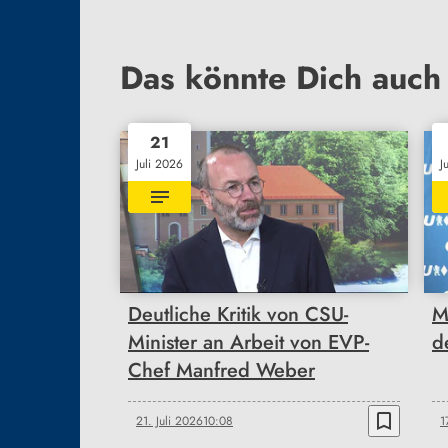
Das könnte Dich auch 
21
Juli 2026
J
Deutliche Kritik von CSU-
M
Minister an Arbeit von EVP-
d
Chef Manfred Weber
bookmark_border
21. Juli 2026
10:08
1