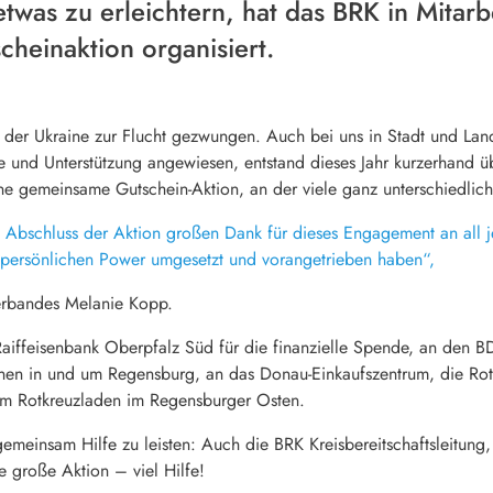
twas zu erleichtern, hat das BRK in Mitarb
cheinaktion organisiert.
 der Ukraine zur Flucht gezwungen. Auch bei uns in Stadt und Land
lfe und Unterstützung angewiesen, entstand dieses Jahr kurzerhand 
e gemeinsame Gutschein-Aktion, an der viele ganz unterschiedlich
Abschluss der Aktion großen Dank für dieses Engagement an all j
z persönlichen Power umgesetzt und vorangetrieben haben“,
verbandes Melanie Kopp.
aiffeisenbank Oberpfalz Süd für die finanzielle Spende, an den B
innen in und um Regensburg, an das Donau-Einkaufszentrum, die Ro
em Rotkreuzladen im Regensburger Osten.
gemeinsam Hilfe zu leisten: Auch die BRK Kreisbereitschaftsleitung
e große Aktion – viel Hilfe!