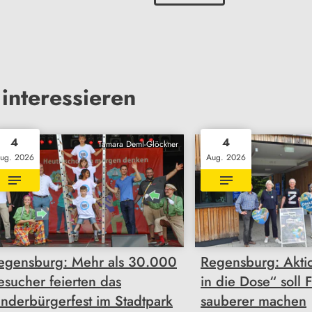
interessieren
4
4
Tamara Deml-Glöckner
ug. 2026
Aug. 2026
egensburg: Mehr als 30.000
Regensburg: Akti
esucher feierten das
in die Dose“ soll 
inderbürgerfest im Stadtpark
sauberer machen