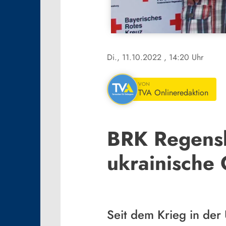
Di., 11.10.2022
, 14:20 Uhr
VON
TVA Onlineredaktion
BRK Regensb
ukrainische 
Seit dem Krieg in der