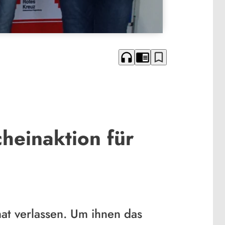
headphones
chrome_reader_mode
bookmark_border
heinaktion für
at verlassen. Um ihnen das