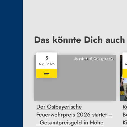
Das könnte Dich auch 
5
Sparda-Bank Ostbayern eG
Aug. 2026
A
Der Ostbayerische
R
Feuerwehrpreis 2026 startet –
B
Gesamtpreisgeld in Höhe
K