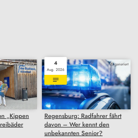
4
Cornelia Wabra
KI generiert
Aug. 2026
on „Kippen
Regensburg: Radfahrer fährt
Freibäder
davon – Wer kennt den
unbekannten Senior?