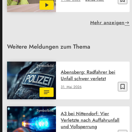
Mehr anzeigen
Weitere Meldungen zum Thema
Symbolbild
Abensberg: Radfahrer bei
Unfall schwer verletzt
bookmark_border
31. Mai 2026
Symbolbild
A3 bei Nittendorf: Vier
Verletzte nach Auffahrunfall
und Vollsperrung