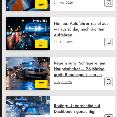
bookmark_border
24. Mai 2026
Symbolbild
Hemau: Autofahrer rastet aus
– Faustschlag nach dichtem
Auffahren
bookmark_border
25. Apr. 2026
Symbolbild
Regensburg: Schlägerei am
Hauptbahnhof – 26-Jährige
greift Bundespolizisten an
bookmark_border
4. Apr. 2026
Roding: Unberechtigt auf
Dachboden genächtigt