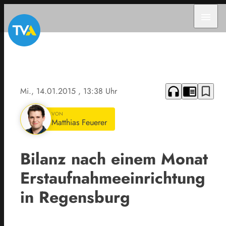
menu
headphones
chrome_reader_mode
bookmark_border
Mi., 14.01.2015
, 13:38 Uhr
VON
Matthias Feuerer
Bilanz nach einem Monat
Erstaufnahmeeinrichtung
in Regensburg