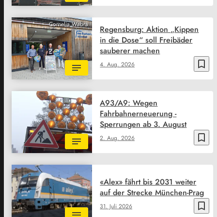
Cornelia Wabra
Regensburg: Aktion „Kippen
in die Dose“ soll Freibäder
sauberer machen
bookmark_border
4. Aug. 2026
A93/A9: Wegen
Fahrbahnerneuerung -
Sperrungen ab 3. August
bookmark_border
2. Aug. 2026
«Alex» fährt bis 2031 weiter
auf der Strecke München-Prag
bookmark_border
31. Juli 2026