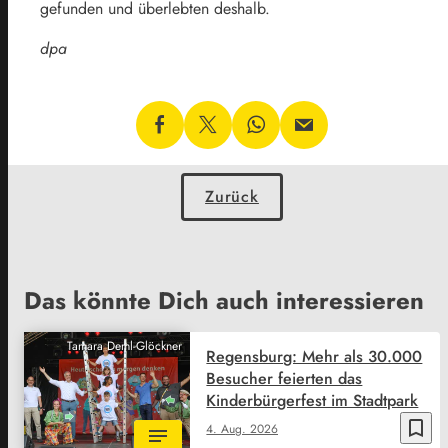
gefunden und überlebten deshalb.
dpa
Zurück
Das könnte Dich auch interessieren
Tamara Deml-Glöckner
Regensburg: Mehr als 30.000
Besucher feierten das
Kinderbürgerfest im Stadtpark
bookmark_border
4. Aug. 2026