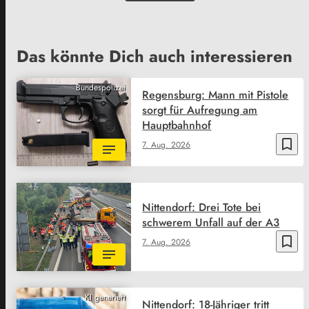
Das könnte Dich auch interessieren
Bundespolizei
Regensburg: Mann mit Pistole
sorgt für Aufregung am
Hauptbahnhof
bookmark_border
7. Aug. 2026
Nittendorf: Drei Tote bei
schwerem Unfall auf der A3
bookmark_border
7. Aug. 2026
KI generiert
Nittendorf: 18-Jähriger tritt