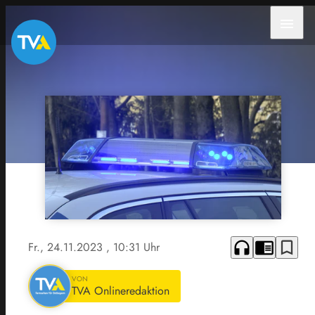
menu
headphones
chrome_reader_mode
bookmark_border
Fr., 24.11.2023
, 10:31 Uhr
VON
TVA Onlineredaktion