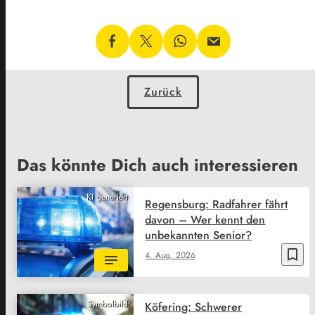
Zurück
Das könnte Dich auch interessieren
KI generiert
Regensburg: Radfahrer fährt
davon – Wer kennt den
unbekannten Senior?
bookmark_border
4. Aug. 2026
Symbolbild
Köfering: Schwerer