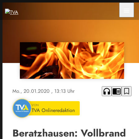
menu
headphones
chrome_reader_mode
bookmark_border
Mo., 20.01.2020
, 13:13 Uhr
VON
TVA Onlineredaktion
Beratzhausen: Vollbrand